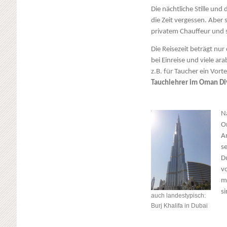
Die nächtliche Stille un
die Zeit vergessen. Aber 
privatem Chauffeur und 
Die Reisezeit beträgt n
bei Einreise und viele ar
z.B. für Taucher ein Vorte
Tauchlehrer im Oman Di
N
O
A
s
D
v
m
s
auch landestypisch:
Burj Khalifa in Dubai