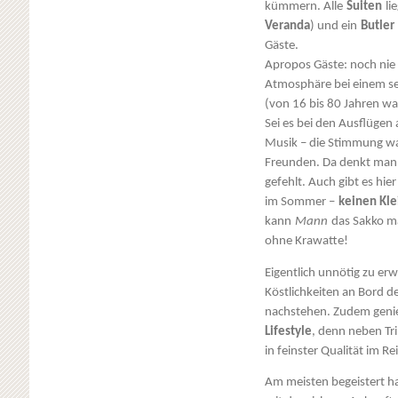
kümmern. Alle
Suiten
li
Veranda
) und ein
Butler
Gäste.
Apropos Gäste: noch nie
Atmosphäre bei einem se
(von 16 bis 80 Jahren war 
Sei es bei den Ausflügen
Musik – die Stimmung war
Freunden. Da denkt man 
gefehlt. Auch gibt es hi
im Sommer –
keinen Kl
kann
Mann
das Sakko m
ohne Krawatte!
Eigentlich unnötig zu er
Köstlichkeiten an Bord d
nachstehen. Zudem geni
Lifestyle
, denn neben Tr
in feinster Qualität im Re
Am meisten begeistert ha