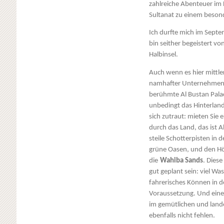
zahlreiche Abenteuer im 
Sultanat zu einem besond
Ich durfte mich im Sept
bin seither begeistert v
Halbinsel.
Auch wenn es hier mittle
namhafter Unternehmen w
berühmte Al Bustan Palac
unbedingt das Hinterlan
sich zutraut: mieten Sie 
durch das Land, das ist 
steile Schotterpisten in
grüne Oasen, und den Höh
die
Wahiba Sands
. Dies
gut geplant sein: viel W
fahrerisches Können in 
Voraussetzung. Und eine
im gemütlichen und land
ebenfalls nicht fehlen.