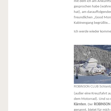
mit dem ich am Ankunfts
gesprochen habe (während 
hat), am darauffolgende
freundlichen „Good Morn
Kabinengang begrüßte…
Ich werde wieder komm
ROBINSON CLUB Schlanit
(außer eine Kreuzfahrt a
dem Motorrad). Und so re
Kärnten
. Der
ROBINSON
genannt, bietet für mic